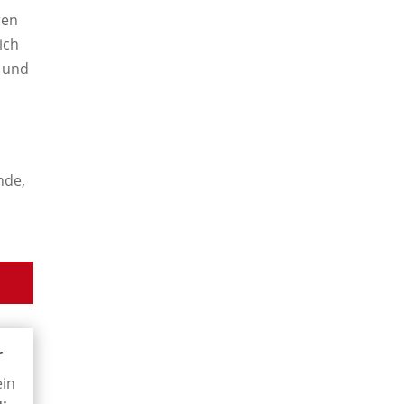
ren
ich
s und
nde,
r
in