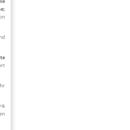
ie
he;
on
nd
te
rt
hr
rik
en