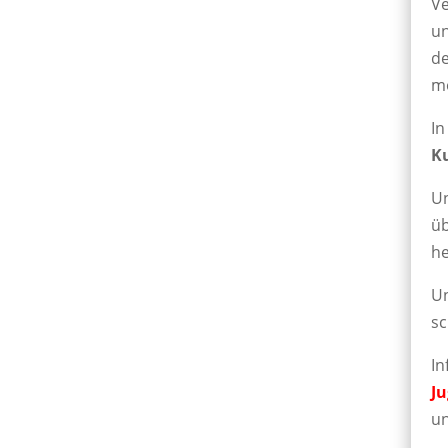
Ve
u
de
m
I
K
U
ü
h
U
sc
In
J
un