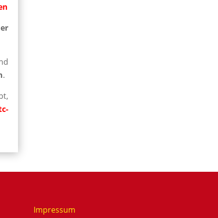
en
er
nd
n
.
t,
c-
Impressum