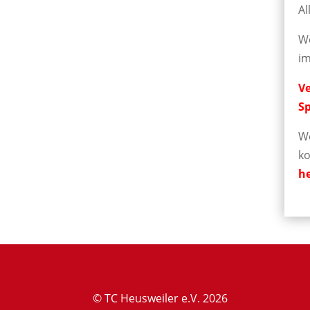
Al
W
i
V
S
W
ko
h
© TC Heusweiler e.V. 2026