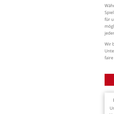
Währ
Spie
für 
mögl
jede
Wir 
Unte
fair
U