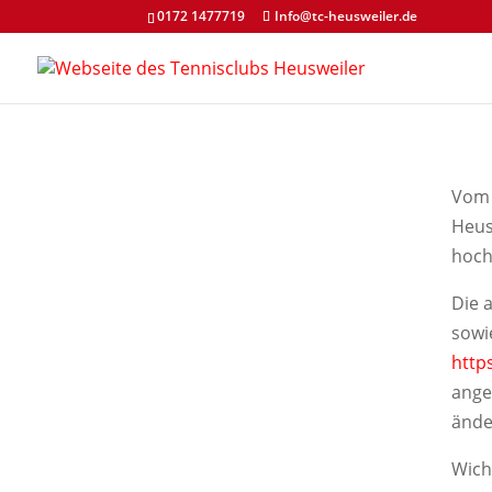
0172 1477719
Info@tc-heusweiler.de
Vom 
Heus
hoch
Die 
sowi
http
ange
ände
Wicht