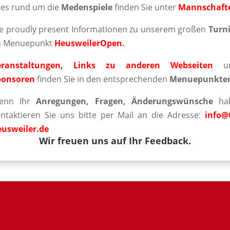
les rund um die
Medenspiele
finden Sie unter
Mannschaft
e proudly present Informationen zu unserem großen
Turni
m Menuepunkt
Heusweiler
Open.
eranstaltungen
,
Links zu anderen Webseiten
u
ponsoren
finden Sie in den entsprechenden
Menuepunkte
enn Ihr
Anregungen, Fragen, Änderungswünsche
hab
ntaktieren Sie uns bitte per Mail an die Adresse:
info
@t
eusweiler.de
Wir freuen uns auf Ihr Feedback.