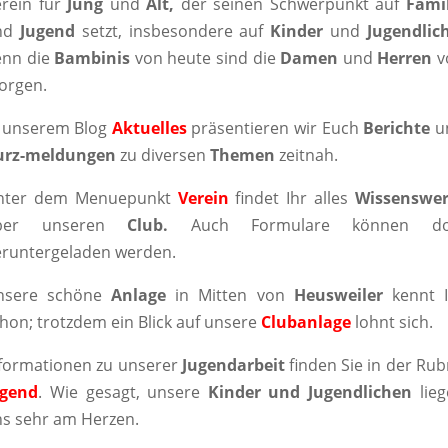
rein für
Jung
und
Alt,
der seinen Schwerpunkt auf
Famil
nd
Jugend
setzt, insbesondere auf
Kinder
und
Jugendlic
nn die
Bambinis
von heute sind die
Damen
und
Herren
v
orgen.
n unserem Blog
Aktuelles
präsentieren wir Euch
Berichte
u
urz-meldungen
zu diversen
Themen
zeitnah.
nter dem Menuepunkt
Verein
findet Ihr alles
Wissenswer
ber unseren
Club.
Auch Formulare können do
eruntergeladen werden.
nsere schöne
Anlage
in Mitten von
Heusweiler
kennt I
hon; trotzdem ein Blick auf unsere
Clubanlage
lohnt sich.
formationen zu unserer
Jugendarbeit
finden Sie in der Rub
ugend
. Wie gesagt, unsere
Kinder und Jugendlichen
lieg
s sehr am Herzen.