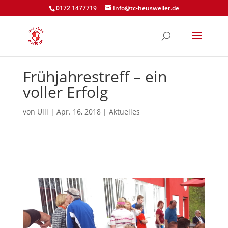
0172 1477719
Info@tc-heusweiler.de
Frühjahrestreff – ein
voller Erfolg
von
Ulli
|
Apr. 16, 2018
|
Aktuelles