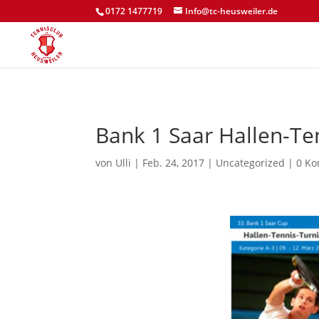
0172 1477719
Info@tc-heusweiler.de
Bank 1 Saar Hallen-Te
von
Ulli
|
Feb. 24, 2017
|
Uncategorized
|
0 K