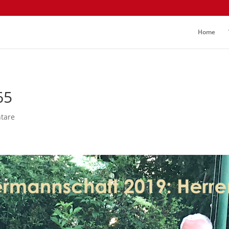
Home
65
tare