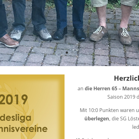
Herzli
an
die Herren 65 – Manns
Saison 2019 
Mit 10:0 Punkten waren 
überlegen
, die SG Lös
led